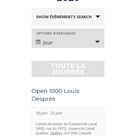
É
SHOW ÉVÈNEMENTS SEARCH
v
è
OPTIONS D'AFFICHAGE
É
n
Jour
v
e
è
m
n
TOUTE LA
e
e
JOURNÉE
n
m
t
e
Open 1000 Louis
s
n
Després
S
t
e
18 juin
-
23 juin
V
a
Centre de tennis de l’Université Laval,
i
2400, rue du PEPS, Université Laval
r
Québec
,
Québec
GIV 0A6
Canada
e