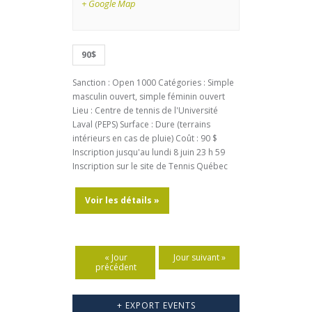
+ Google Map
c
w
h
s
a
90$
N
n
a
Sanction : Open 1000 Catégories : Simple
d
masculin ouvert, simple féminin ouvert
v
V
Lieu : Centre de tennis de l'Université
i
Laval (PEPS) Surface : Dure (terrains
i
intérieurs en cas de pluie) Coût : 90 $
g
e
Inscription jusqu'au lundi 8 juin 23 h 59
a
Inscription sur le site de Tennis Québec
w
t
s
Voir les détails »
i
N
o
a
n
v
«
Jour
Jour suivant
»
précédent
i
g
+ EXPORT EVENTS