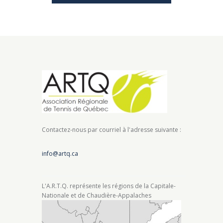
a
t
i
o
n
Contactez-nous par courriel à l'adresse suivante :
info@artq.ca
L'A.R.T.Q. représente les régions de la Capitale-
Nationale et de Chaudière-Appalaches