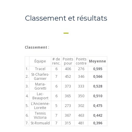
Classement et résultats
Classement :
# de
Points
Points
Équipe
Moyenne
renc.
pour
contre
1.
Tracel
6
406
276
0,595
St-Charles-
2.
7
452
346
0,566
Garnier
Maria-
3.
6
373
333
0,528
Goretti
Lac-
4.
6
365
350
0,510
Beauport
L’Ancienne-
5.
5
273
302
0,475
Lorette
Tennis
6.
7
367
463
0,442
Victoria
7.
St-Romuald
7
315
481
0,396