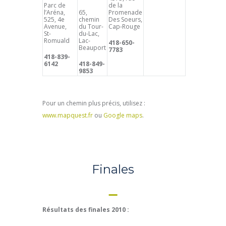
Parc de
de la
l’Aréna,
65,
Promenade
525, 4e
chemin
Des Soeurs,
Avenue,
du Tour-
Cap-Rouge
St-
du-Lac,
Romuald
Lac-
418-650-
Beauport
7783
418-839-
6142
418-849-
9853
Pour un chemin plus précis, utilisez :
www.mapquest.fr
ou
Google maps
.
Finales
Résultats des finales 2010 :