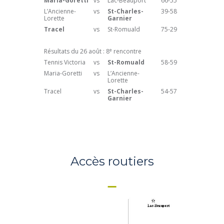
Maria-Goretti
vs
Lac-Beauport
66-55
L’Ancienne-
vs
St-Charles-
39-58
Lorette
Garnier
Tracel
vs
St-Romuald
75-29
e
Résultats du 26 août : 8
rencontre
Tennis Victoria
vs
St-Romuald
58-59
Maria-Goretti
vs
L’Ancienne-
Lorette
Tracel
vs
St-Charles-
54-57
Garnier
Accès routiers