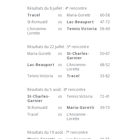
e
Résultats du 8 juillet : 4
rencontre
Tracel
vs
Maria-Goretti
60-58
St-Romuald
vs
Lac-Beauport
47-72
L’Ancienne-
vs
Tennis Victoria
58-69
Lorette
e
Résultats du 22 juillet : 5
rencontre
Maria-Goretti
vs
St-Charles-
50-67
Garnier
Lac-Beauport
vs
L’Ancienne-
68-52
Lorette
Tennis Victoria
vs
Tracel
33-82
e
Résultats du 5 août : 6
rencontre
St-Charles-
vs
Tennis Victoria
72-41
Garnier
St-Romuald
vs
Maria-Goretti
39-73
Tracel
vs
L’Ancienne-
Lorette
e
Résultats du 19 août : 7
rencontre