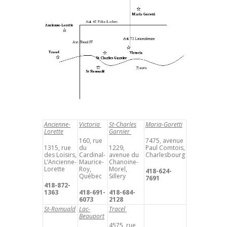
Ancienne-
Victoria
St-Charles
Maria-Goretti
Lorette
Garnier
160, rue
7475, avenue
1315, rue
du
1229,
Paul Comtois,
des Loisirs,
Cardinal-
avenue du
Charlesbourg
L’Ancienne-
Maurice-
Chanoine-
Lorette
Roy,
Morel,
418-624-
Québec
Sillery
7691
418-872-
1363
418-691-
418-684-
6073
2128
St-Romuald
Lac-
Tracel
Beauport
4575, rue