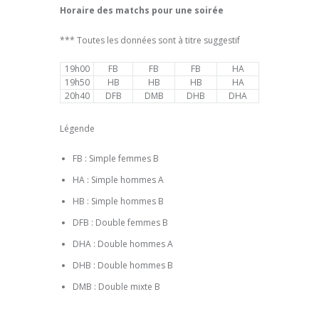
Horaire des matchs pour une soirée
*** Toutes les données sont à titre suggestif
19h00
FB
FB
FB
HA
19h50
HB
HB
HB
HA
20h40
DFB
DMB
DHB
DHA
Légende
FB : Simple femmes B
HA : Simple hommes A
HB : Simple hommes B
DFB : Double femmes B
DHA : Double hommes A
DHB : Double hommes B
DMB : Double mixte B