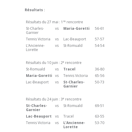
Résultats :
re
Résultats du 27 mai : 1
rencontre
St-Charles-
vs
Maria-Goretti
56-61
Garnier
Tennis Victoria
vs
Lac-Beauport
57-57
L’Ancienne-
vs
St-Romuald
54-54
Lorette
e
Résultats du 10 juin : 2
rencontre
St-Romuald
vs
Tracel
36-80
Maria-Goretti
vs
Tennis Victoria
65-56
Lac-Beauport
vs
St-Charles-
50-73
Garnier
e
Résultats du 24 juin : 3
rencontre
St-Charles-
vs
St-Romuald
69-51
Garnier
Lac-Beauport
vs
Tracel
63-55
Tennis Victoria
vs
L’Ancienne-
53-70
Lorette