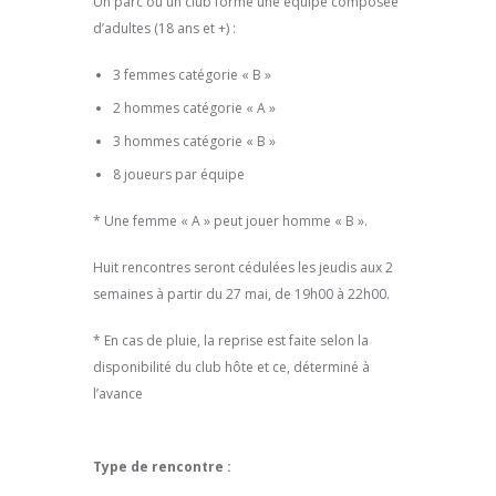
Un parc ou un club forme une équipe composée
d’adultes (18 ans et +) :
3 femmes catégorie « B »
2 hommes catégorie « A »
3 hommes catégorie « B »
8 joueurs par équipe
* Une femme « A » peut jouer homme « B ».
Huit rencontres seront cédulées les jeudis aux 2
semaines à partir du 27 mai, de 19h00 à 22h00.
* En cas de pluie, la reprise est faite selon la
disponibilité du club hôte et ce, déterminé à
l’avance
Type de rencontre :