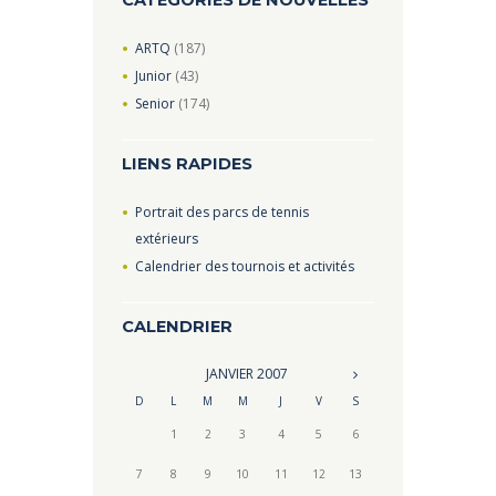
CATÉGORIES DE NOUVELLES
ARTQ
(187)
Junior
(43)
Senior
(174)
LIENS RAPIDES
Portrait des parcs de tennis
extérieurs
Calendrier des tournois et activités
CALENDRIER
JANVIER
2007
D
L
M
M
J
V
S
1
2
3
4
5
6
7
8
9
10
11
12
13