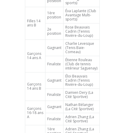
position
sports)
Éva Laplante (Club
1ère
Avantage Multi-
position
sports)
Filles 14
ans B
Rose Beauvais
2e
Cadrin (Tennis
position
Rivière-du-Loup)
Charlie Levesque
Gagnant
(Tenis Baie-
Comeau)
Garçons
14 ans A
Étienne Rouleau
Finaliste
(Club de tennis
intérieur Saguenay)
Éloi Beauvais
Gagnant
Cadrin (Tennis
Garçons
Rivière-du-Loup)
14 ans B
Damien Dery (La
Finaliste
Cité Sportive)
Nathan Bélanger
Gagnant
Garçons
(La Cité Sportive)
16-18 ans
A
Adrien Zhang (La
Finaliste
Cité Sportive)
1ère
Adrien Zhang (La