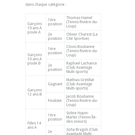
dans chaque catégorie :
Thomas Hamel
1ère
(Tennis Rivière-du-
Garçons
position
Loup)
10 ans A
poule A
2e
Olivier Charest (La
position
Cité Sportive)
Clovis Boulianne
1ère
(Tennis Rivière-du-
position
Garçons
Loup)
10 ans A
poule B
Raphael Lachance
2e
(Club Avantage
position
Multi-sports)
Mathias Gretillat
Gagnant
(Club Avantage
Multi-sports)
Garçons
12 ans B
Jacob Boulianne
Finaliste
(Tennis Rivière-du-
Loup)
Soline Hupin-
1ère
Marler (Tennis Île-
position
des-soeurs)
Filles 14
ans A
Sofia Bragoli (Club
2e
Avantage Multi-