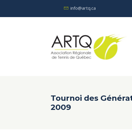
info@artq.ca
Tournoi des Généra
2009