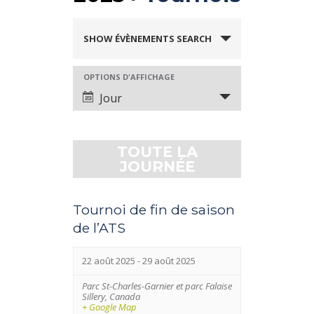
É
SHOW ÉVÈNEMENTS SEARCH
v
è
OPTIONS D'AFFICHAGE
É
n
Jour
v
e
è
m
n
TOUTE LA
e
e
JOURNÉE
n
m
t
e
Tournoi de fin de saison
s
n
de l’ATS
S
t
e
22 août 2025
-
29 août 2025
V
a
Parc St-Charles-Garnier et parc Falaise
i
Sillery
,
Canada
r
+ Google Map
e