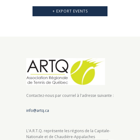
a
+ EXPORT EVENTS
t
i
o
n
Contactez-nous par courriel à l'adresse suivante :
info@artq.ca
L'A.R.T.Q. représente les régions de la Capitale-
Nationale et de Chaudière-Appalaches