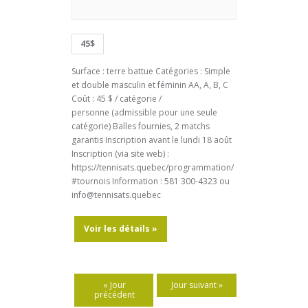
c
w
h
s
45$
a
N
n
Surface : terre battue Catégories : Simple
a
et double masculin et féminin AA, A, B, C
d
v
Coût : 45 $ / catégorie /
V
personne (admissible pour une seule
i
catégorie) Balles fournies, 2 matchs
i
g
garantis Inscription avant le lundi 18 août
e
Inscription (via site web) :
a
https://tennisats.quebec/programmation/
w
t
#tournois Information : 581 300-4323 ou
s
info@tennisats.quebec
i
N
o
Voir les détails »
a
n
v
i
«
Jour
Jour suivant
»
g
précédent