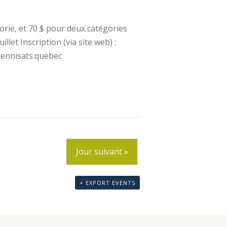
e
gorie, et 70 $ pour deux catégories
m
let Inscription (via site web) :
tennisats.quebec
e
n
t
Jour suivant
»
V
i
+ EXPORT EVENTS
e