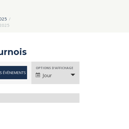
2025
 2025
urnois
OPTIONS D'AFFICHAGE
É
Jour
v
è
n