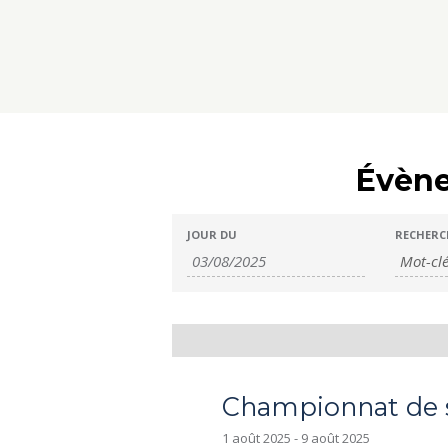
Évène
É
É
JOUR DU
RECHERC
v
v
è
è
n
Championnat de s
1 août 2025
-
9 août 2025