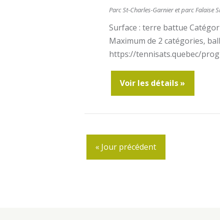
e
n
Parc St-Charles-Garnier et parc Falaise
S
Surface : terre battue Catégori
m
Maximum de 2 catégories, balles
e
https://tennisats.quebec/pro
e
m
Voir les détails »
n
t
e
s
«
Jour précédent
n
S
t
e