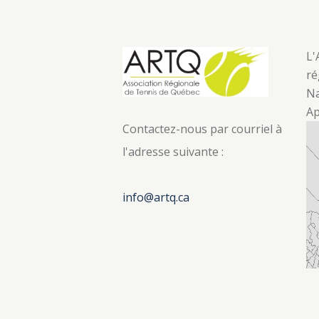
a
s
r
L'
ré
S
c
Na
Ap
Contactez-nous par courriel à
h
e
l'adresse suivante :
a
info@artq.ca
r
c