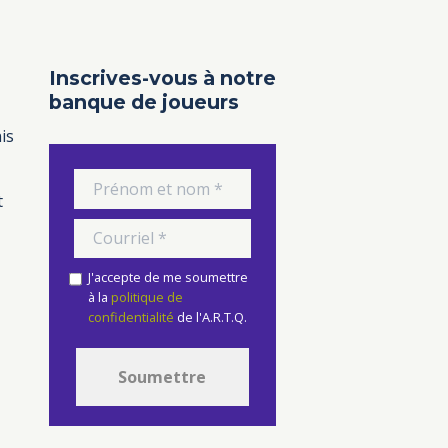
w
Inscrives-vous à notre
s
banque de joueurs
is
N
a
t
v
J'accepte de me soumettre
à la
politique de
i
confidentialité
de l'A.R.T.Q.
g
Soumettre
a